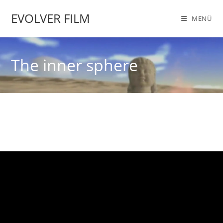
Zum
EVOLVER FILM
Inhalt
MENÜ
springen
The inner sphere