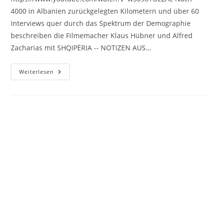
4000 in Albanien zurückgelegten Kilometern und über 60
Interviews quer durch das Spektrum der Demographie
beschreiben die Filmemacher Klaus Hübner und Alfred
Zacharias mit SHQIPËRIA -- NOTIZEN AUS…
SHQIPËRIA
Weiterlesen
–
NOTIZEN
AUS
ALBANIEN
(2012)
Trailer
#1
Copyright 2026 - evolver-film