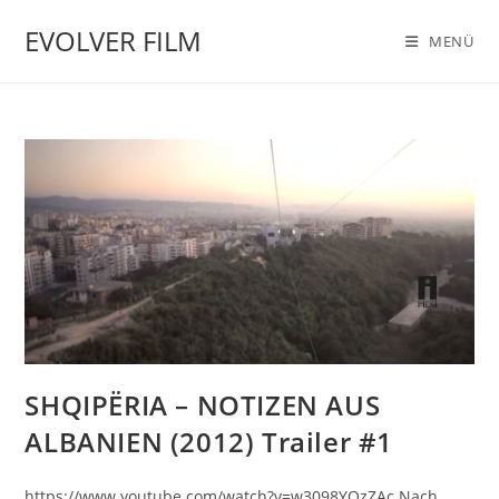
Zum
EVOLVER FILM
Inhalt
MENÜ
springen
SHQIPËRIA – NOTIZEN AUS
ALBANIEN (2012) Trailer #1
https://www.youtube.com/watch?v=w3098YOzZAc Nach