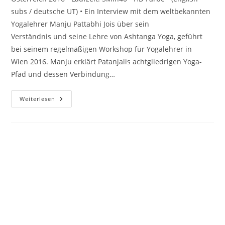
subs / deutsche UT) • Ein Interview mit dem weltbekannten
Yogalehrer Manju Pattabhi Jois über sein
Verständnis und seine Lehre von Ashtanga Yoga, geführt
bei seinem regelmäßigen Workshop für Yogalehrer in
Wien 2016. Manju erklärt Patanjalis achtgliedrigen Yoga-
Pfad und dessen Verbindung…
MANJU
Weiterlesen
P
JOIS
ON
ASHTANGA
YOGA
Copyright 2026 - evolver-film