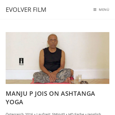
Zum
EVOLVER FILM
Inhalt
MENÜ
springen
MANJU P JOIS ON ASHTANGA
YOGA
Österreich 2016 • Laufzeit: 5Min40 • HD Farbe • (english