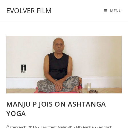
Zum
EVOLVER FILM
Inhalt
MENÜ
springen
MANJU P JOIS ON ASHTANGA
YOGA
Österreich 2016 • Laufzeit: 5Min40 • HD Farbe • (english