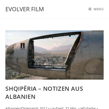
Zum
EVOLVER FILM
Inhalt
MENÜ
springen
SHQIPËRIA – NOTIZEN AUS
ALBANIEN
Albanien/Österreich 2012 • Laufzeit: 72 Min. • HD Farbe •