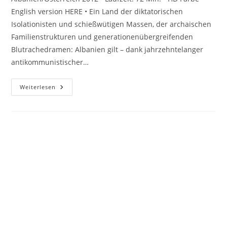
English version HERE • Ein Land der diktatorischen
Isolationisten und schießwütigen Massen, der archaischen
Familienstrukturen und generationenübergreifenden
Blutrachedramen: Albanien gilt – dank jahrzehntelanger
antikommunistischer…
SHQIPËRIA
Weiterlesen
–
NOTIZEN
AUS
ALBANIEN
Copyright 2026 - evolver-film